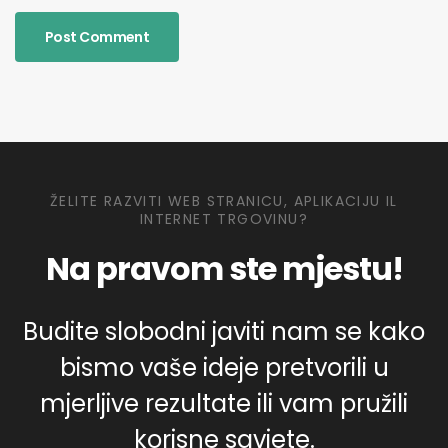
ŽELITE RAZVITI WEB STRANICU, APLIKACIJU IL
INTERNET TRGOVINU?
Na pravom ste mjestu!
Budite slobodni javiti nam se kako
bismo vaše ideje pretvorili u
mjerljive rezultate ili vam pružili
korisne savjete.