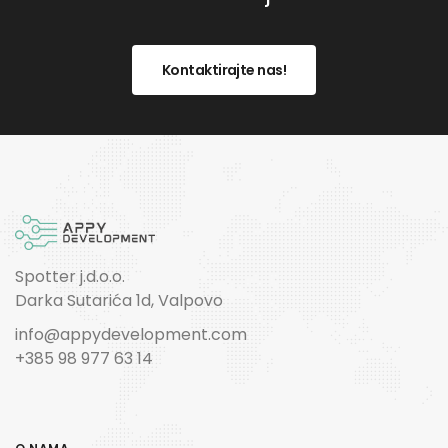
Kontaktirajte nas!
Spotter j.d.o.o.
Darka Sutarića 1d, Valpovo
info@appydevelopment.com
+385 98 977 63 14