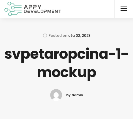
Posted on
ožu 02, 2023
svpetaropcina-1-
mockup
by admin