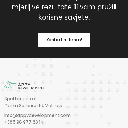
mjerljive rezultate ili vam pružili
korisne savjete.
Kontaktirajte nas!
Spotter j.d.o.o.
Darka Sutarića 1d, Valpovo
info@appydevelopment.com
+385 98 977 63 14