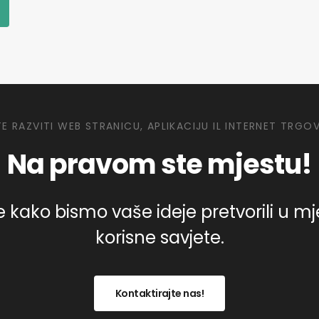
TE RAZVITI WEB STRANICU, APLIKACIJU IL INTERNET TRGO
Na pravom ste mjestu!
 kako bismo vaše ideje pretvorili u mjerl
korisne savjete.
Kontaktirajte nas!