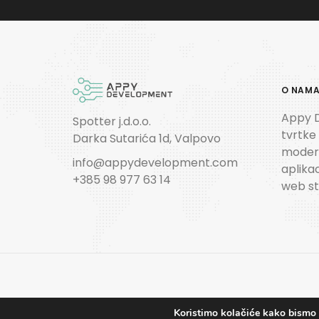
O NAM
Appy 
Spotter j.d.o.o.
tvrtke
Darka Sutarića 1d, Valpovo
modern
info@appydevelopment.com
aplikac
+385 98 977 63 14
web st
Koristimo kolačiće kako bismo v