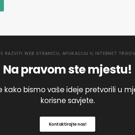
TE RAZVITI WEB STRANICU, APLIKACIJU IL INTERNET TRGO
Na pravom ste mjestu!
 kako bismo vaše ideje pretvorili u mjerl
korisne savjete.
Kontaktirajte nas!