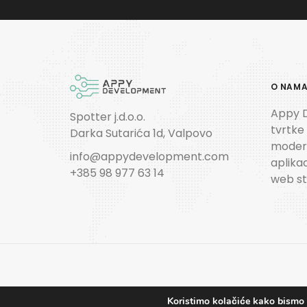
O NAM
Appy 
Spotter j.d.o.o.
tvrtke
Darka Sutarića 1d, Valpovo
modern
info@appydevelopment.com
aplikac
+385 98 977 63 14
web st
Koristimo kolačiće kako bismo v