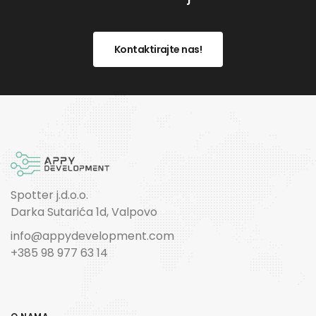
Kontaktirajte nas!
Spotter j.d.o.o.
Darka Sutarića 1d, Valpovo
info@appydevelopment.com
+385 98 977 63 14