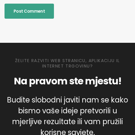
ŽELITE RAZVITI WEB STRANICU, APLIKACIJU IL
INTERNET TRGOVINU?
Na pravom ste mjestu!
Budite slobodni javiti nam se kako
bismo vaše ideje pretvorili u
mjerljive rezultate ili vam pružili
korisne savjete.